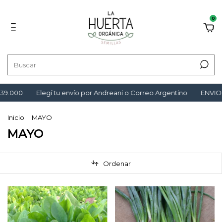
0
0
Elegí tu envío por Andreani o Correo Argentino
ENVIO GRATI
Inicio
.
MAYO
MAYO
Ordenar