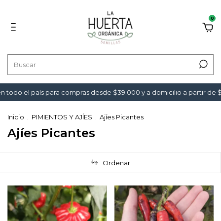
0
el país para compras desde $39.000 y a domicilio a partir de $49.00
Inicio
.
PIMIENTOS Y AJÍES
.
Ajíes Picantes
Ajíes Picantes
Ordenar