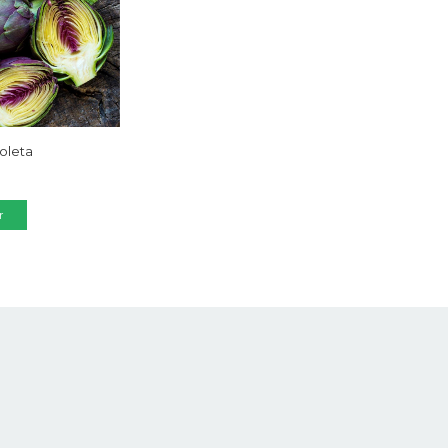
ioleta
0