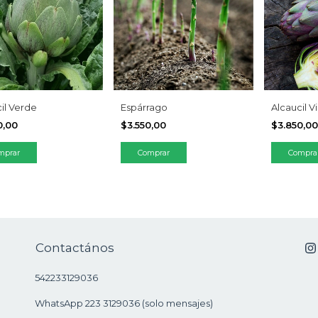
il Verde
Espárrago
Alcaucil V
0,00
$3.550,00
$3.850,0
Contactános
542233129036
WhatsApp 223 3129036 (solo mensajes)