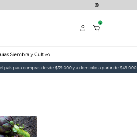
0
uías Siembra y Cultivo
 país para compras desde $39.000 y a domicilio a partir de $49.000