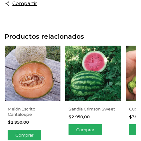
Compartir
Productos relacionados
Melón Escrito
Sandía Crimson Sweet
Cuca
Cantaloupe
$2.950,00
$3.55
$2.950,00